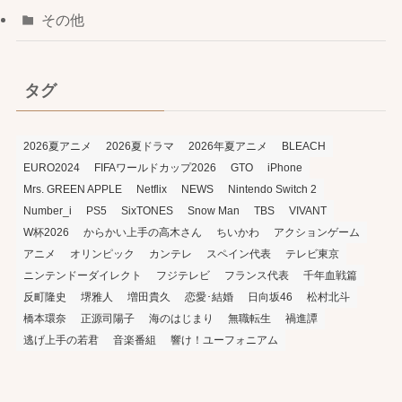
その他
タグ
2026夏アニメ
2026夏ドラマ
2026年夏アニメ
BLEACH
EURO2024
FIFAワールドカップ2026
GTO
iPhone
Mrs. GREEN APPLE
Netflix
NEWS
Nintendo Switch 2
Number_i
PS5
SixTONES
Snow Man
TBS
VIVANT
W杯2026
からかい上手の高木さん
ちいかわ
アクションゲーム
アニメ
オリンピック
カンテレ
スペイン代表
テレビ東京
ニンテンドーダイレクト
フジテレビ
フランス代表
千年血戦篇
反町隆史
堺雅人
増田貴久
恋愛･結婚
日向坂46
松村北斗
橋本環奈
正源司陽子
海のはじまり
無職転生
禍進譚
逃げ上手の若君
音楽番組
響け！ユーフォニアム