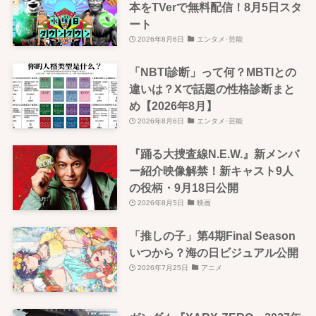
本をTVerで無料配信！8月5日スタ
ート
2026年8月6日
エンタメ･芸能
「NBTI診断」って何？MBTIとの
違いは？Xで話題の性格診断まと
め【2026年8月】
2026年8月6日
エンタメ･芸能
『踊る大捜査線N.E.W.』新メンバ
ー紹介映像解禁！新キャスト9人
の役柄・9月18日公開
2026年8月5日
映画
「推しの子」第4期Final Season
いつから？海の日ビジュアル公開
2026年7月25日
アニメ