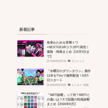
新着記事
角巻わため＆常闇トワ
×NEXTGEARコラボPC発売！
価格・特典まとめ【10月5日ま
で】
2026年8月7日
ガジェット
「水曜日のダウンタウン」傑作
12本をTVerで無料配信！8月5
日スタート
2026年8月6日
エンタメ･芸能
「NBTI診断」って何？MBTIと
の違いは？Xで話題の性格診断
まとめ【2026年8月】