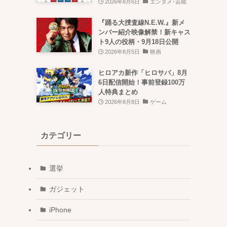
2026年8月6日
エンタメ･芸能
『踊る大捜査線N.E.W.』新メ
ンバー紹介映像解禁！新キャス
ト9人の役柄・9月18日公開
2026年8月5日
映画
ヒロアカ新作「ヒロサバ」8月
6日配信開始！事前登録100万
人特典まとめ
2026年8月8日
ゲーム
カテゴリー
選挙
ガジェット
iPhone