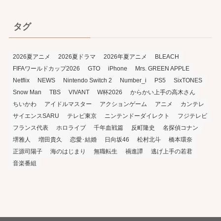
タグ
2026夏アニメ
2026夏ドラマ
2026年夏アニメ
BLEACH
FIFAワールドカップ2026
GTO
iPhone
Mrs. GREEN APPLE
Netflix
NEWS
Nintendo Switch 2
Number_i
PS5
SixTONES
Snow Man
TBS
VIVANT
W杯2026
からかい上手の高木さん
ちいかわ
アイドルマスター
アクションゲーム
アニメ
カンテレ
サイエンスSARU
テレビ東京
ニンテンドーダイレクト
フジテレビ
フランス代表
ホロライブ
千年血戦篇
反町隆史
名探偵コナン
堺雅人
増田貴久
恋愛･結婚
日向坂46
松村北斗
橋本環奈
正源司陽子
海のはじまり
無職転生
禍進譚
逃げ上手の若君
音楽番組