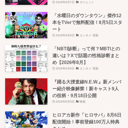
2026年8月7日
ガジェット
「水曜日のダウンタウン」傑作12
本をTVerで無料配信！8月5日スタ
ート
2026年8月6日
エンタメ･芸能
「NBTI診断」って何？MBTIとの
違いは？Xで話題の性格診断まと
め【2026年8月】
2026年8月6日
エンタメ･芸能
『踊る大捜査線N.E.W.』新メンバ
ー紹介映像解禁！新キャスト9人
の役柄・9月18日公開
2026年8月5日
映画
ヒロアカ新作「ヒロサバ」8月6日
配信開始！事前登録100万人特典