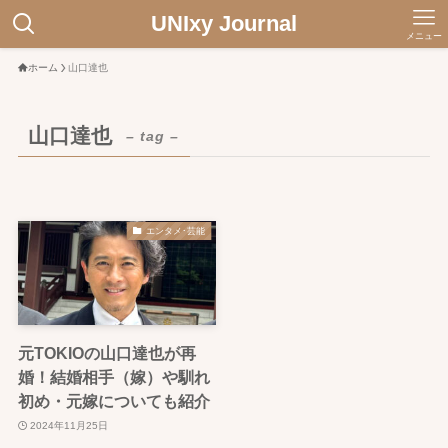
UNIxy Journal
メニュー
ホーム
山口達也
山口達也
– tag –
エンタメ･芸能
元TOKIOの山口達也が再
婚！結婚相手（嫁）や馴れ
初め・元嫁についても紹介
2024年11月25日