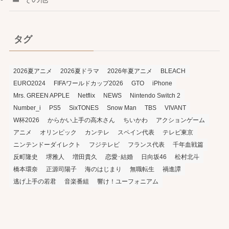
タグ
2026夏アニメ
2026夏ドラマ
2026年夏アニメ
BLEACH
EURO2024
FIFAワールドカップ2026
GTO
iPhone
Mrs. GREEN APPLE
Netflix
NEWS
Nintendo Switch 2
Number_i
PS5
SixTONES
Snow Man
TBS
VIVANT
W杯2026
からかい上手の高木さん
ちいかわ
アクションゲーム
アニメ
オリンピック
カンテレ
スペイン代表
テレビ東京
ニンテンドーダイレクト
フジテレビ
フランス代表
千年血戦篇
反町隆史
堺雅人
増田貴久
恋愛･結婚
日向坂46
松村北斗
橋本環奈
正源司陽子
海のはじまり
無職転生
禍進譚
逃げ上手の若君
音楽番組
響け！ユーフォニアム