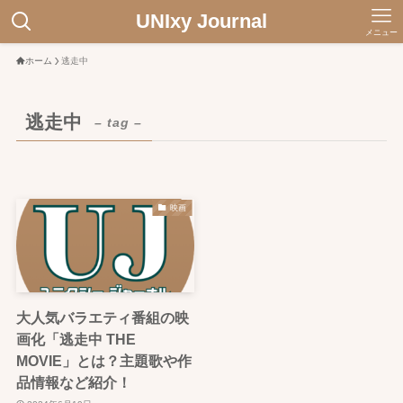
UNIxy Journal
メニュー
ホーム
逃走中
逃走中
– tag –
映画
大人気バラエティ番組の映
画化「逃走中 THE
MOVIE」とは？主題歌や作
品情報など紹介！