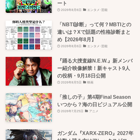
ート
2026年8月6日
エンタメ･芸能
「NBTI診断」って何？MBTIとの
違いは？Xで話題の性格診断まと
め【2026年8月】
2026年8月6日
エンタメ･芸能
『踊る大捜査線N.E.W.』新メンバ
ー紹介映像解禁！新キャスト9人
の役柄・9月18日公開
2026年8月5日
映画
「推しの子」第4期Final Season
いつから？海の日ビジュアル公開
2026年7月25日
アニメ
ガンダム『XARX-ZERO』2027年