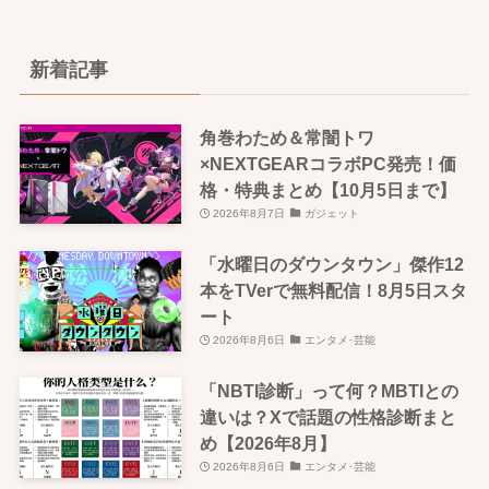
新着記事
角巻わため＆常闇トワ
×NEXTGEARコラボPC発売！価
格・特典まとめ【10月5日まで】
2026年8月7日
ガジェット
「水曜日のダウンタウン」傑作12
本をTVerで無料配信！8月5日スタ
ート
2026年8月6日
エンタメ･芸能
「NBTI診断」って何？MBTIとの
違いは？Xで話題の性格診断まと
め【2026年8月】
2026年8月6日
エンタメ･芸能