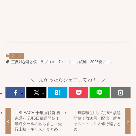
アニメ
正反対な君と僕
ラブコメ
7co
アニメ続編
2026夏アニメ
よかったらシェアしてね！
「BLEACH 千年血戦篇-禍
「無職転生III」7月5日放送
進譚-」7月5日放送開始！
開始！放送局・配信・新キ
最終クールのあらすじ・先
ャスト・エリス修行編まと
行上映・キャストまとめ
め