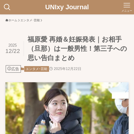
UNIxy Journal
メニュー
ホーム
エンタメ･芸能
福原愛 再婚＆妊娠発表｜お相手
2025
（旦那）は一般男性！第三子への
12/22
思い告白まとめ
広告
2025年12月22日
エンタメ･芸能