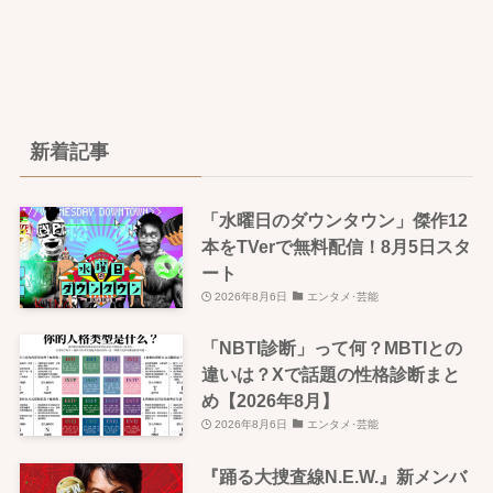
新着記事
「水曜日のダウンタウン」傑作12
本をTVerで無料配信！8月5日スタ
ート
2026年8月6日
エンタメ･芸能
「NBTI診断」って何？MBTIとの
違いは？Xで話題の性格診断まと
め【2026年8月】
2026年8月6日
エンタメ･芸能
『踊る大捜査線N.E.W.』新メンバ