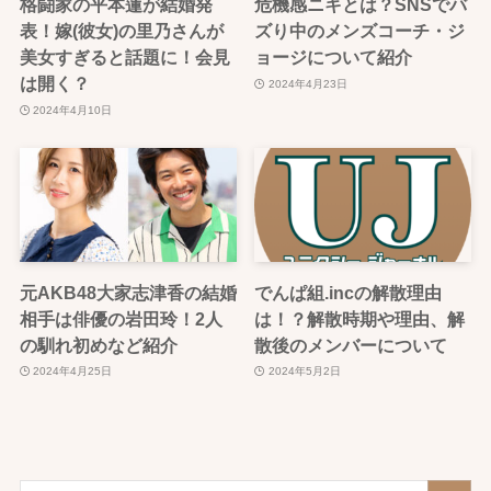
格闘家の平本蓮が結婚発
危機感ニキとは？SNSでバ
表！嫁(彼女)の里乃さんが
ズり中のメンズコーチ・ジ
美女すぎると話題に！会見
ョージについて紹介
は開く？
2024年4月23日
2024年4月10日
元AKB48大家志津香の結婚
でんぱ組.incの解散理由
相手は俳優の岩田玲！2人
は！？解散時期や理由、解
の馴れ初めなど紹介
散後のメンバーについて
2024年4月25日
2024年5月2日