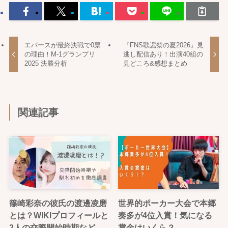
エバースが最終決戦で0票
『FNS歌謡祭の夏2026』見
の理由！M-1グランプリ
逃し配信あり！出演40組の
2025 決勝分析
見どころ&感想まとめ
関連記事
篠崎彩奈の彼氏の渡邊凌磨
世界的ポーカー大会で本郷
とは？WIKIプロフィールと
奏多が4位入賞！気になる
2人の交際開始時期など
賞金はいくら？