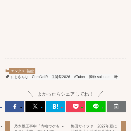
エンタメ･芸能
にじさんじ
ChroNoiR
生誕祭2026
VTuber
孤独-solitude-
叶
よかったらシェアしてね！
乃木坂工事中「内輪ウケも
梅田サイファー2027年夏に