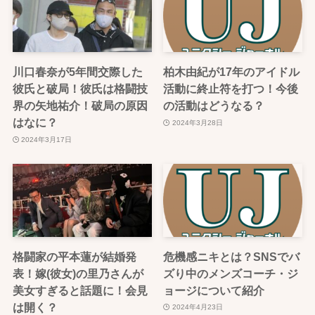
川口春奈が5年間交際した
柏木由紀が17年のアイドル
彼氏と破局！彼氏は格闘技
活動に終止符を打つ！今後
界の矢地祐介！破局の原因
の活動はどうなる？
はなに？
2024年3月28日
2024年3月17日
格闘家の平本蓮が結婚発
危機感ニキとは？SNSでバ
表！嫁(彼女)の里乃さんが
ズり中のメンズコーチ・ジ
美女すぎると話題に！会見
ョージについて紹介
は開く？
2024年4月23日