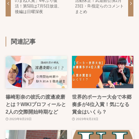
のまね大賞」4年ぶり復
活動休止！武道館公演2月
活！第5回は7月5日放送、
23日・R-指定らのコメント
後編は日曜深夜
まとめ
関連記事
篠崎彩奈の彼氏の渡邊凌磨
世界的ポーカー大会で本郷
とは？WIKIプロフィールと
奏多が4位入賞！気になる
2人の交際開始時期など
賞金はいくら？
2023年9月23日
2023年9月23日