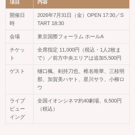
項目
内容
開催日
2026年7月31日（金）OPEN 17:30／S
時
TART 18:30
会場
東京国際フォーラム ホールA
チケッ
全席指定 11,000円（税込・1人2枚ま
ト
で）／前方中央エリアは追加5,500円
ゲスト
樋口楓、剣持刀也、椎名唯華、三枝明
那、加賀美ハヤト、星川サラ、小柳ロ
ウ
ライブ
全国イオンシネマ約40劇場、6,500円
ビュー
（税込）
イング