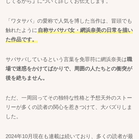
してるから
」
について詳しくお伝えします。
「ワタサバ」の愛称で人気を博した当作は、冒頭でも
触れたように
自称サバサバ女・網浜奈美の日常を描い
た作品です。
サバサバしているという言葉を免罪符に網浜奈美は
職
場で迷惑をかけてばかりで、周囲の人たちとの衝突が
後を絶ちません。
ただ、一周回ってその独特な性格と予想天外のストー
リーが多くの読者の関心を惹きつけて、大バズりしま
した。
2024年10月現在も連載は続いており、多くの読者が最