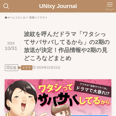
UNIxy Journal
メニュー
ホーム
エンタメ･芸能
ドラマ
波紋を呼んだドラマ「ワタシっ
てサバサバしてるから」の2期の
2024
10/31
放送が決定！作品情報や2期の見
どころなどまとめ
広告
2024年10月31日
ドラマ