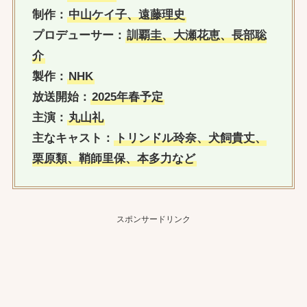
制作：
中山ケイ子、遠藤理史
プロデューサー：
訓覇圭、大瀬花恵、長部聡
介
製作：
NHK
放送開始：
2025年春予定
主演：
丸山礼
主なキャスト：
トリンドル玲奈、犬飼貴丈、
栗原類、鞘師里保、本多力など
スポンサードリンク