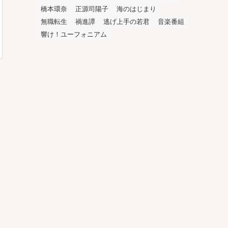
橋本環奈
正源司陽子
海のはじまり
無職転生
禍進譚
逃げ上手の若君
音楽番組
響け！ユーフォニアム