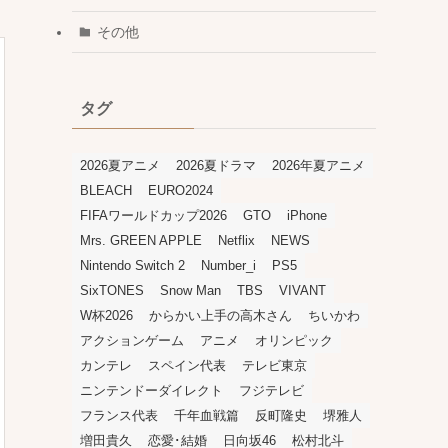
その他
タグ
2026夏アニメ
2026夏ドラマ
2026年夏アニメ
BLEACH
EURO2024
FIFAワールドカップ2026
GTO
iPhone
Mrs. GREEN APPLE
Netflix
NEWS
Nintendo Switch 2
Number_i
PS5
SixTONES
Snow Man
TBS
VIVANT
W杯2026
からかい上手の高木さん
ちいかわ
アクションゲーム
アニメ
オリンピック
カンテレ
スペイン代表
テレビ東京
ニンテンドーダイレクト
フジテレビ
フランス代表
千年血戦篇
反町隆史
堺雅人
増田貴久
恋愛･結婚
日向坂46
松村北斗